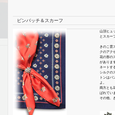
ピンバッチ＆スカーフ
山頂ヒュ
とスカー
きのこ雲
クのアク
花の形の
がありま
ネートす
シルクの
トンはバ
よ。
両方とも
ばれてい
その他、