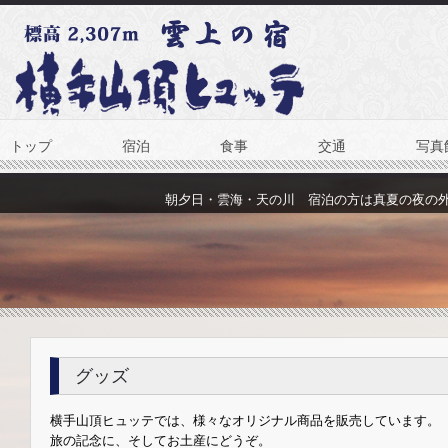
トップ
宿泊
食事
交通
写真
朝夕日・雲海・天の川 宿泊の方は真夏の夜の
グッズ
横手山頂ヒュッテでは、様々なオリジナル商品を販売しています。
旅の記念に、そしてお土産にどうぞ。